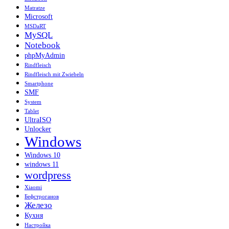
Matratze
Microsoft
MSDaRT
MySQL
Notebook
phpMyAdmin
Rindfleisch
Rindfleisch mit Zwiebeln
Smartphone
SMF
System
Tablet
UltraISO
Unlocker
Windows
Windows 10
windows 11
wordpress
Xiaomi
Бефстроганов
Железо
Кухня
Настройка