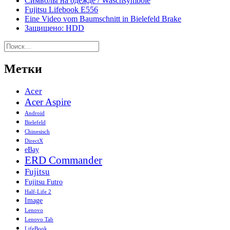
Символы на одежде / Waschsymbole
Fujitsu Lifebook E556
Eine Video vom Baumschnitt in Bielefeld Brake
Защищено: HDD
Найти:
Метки
Acer
Acer Aspire
Android
Bielefeld
Chinesisch
DirectX
eBay
ERD Commander
Fujitsu
Fujitsu Futro
Half-Life 2
Image
Lenovo
Lenovo Tab
LifeBook