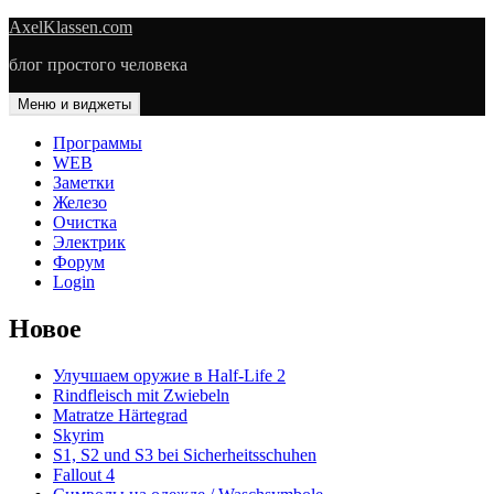
Перейти
AxelKlassen.com
к
блог простого человека
содержимому
Меню и виджеты
Программы
WEB
Заметки
Железо
Очистка
Электрик
Форум
Login
Новое
Улучшаем оружие в Half-Life 2
Rindfleisch mit Zwiebeln
Matratze Härtegrad
Skyrim
S1, S2 und S3 bei Sicherheitsschuhen
Fallout 4